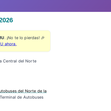
2026
EMU
. ¡No te lo pierdas! 🎉
MU ahora.
la Central del Norte
utobuses del Norte de la
 Terminal de Autobuses