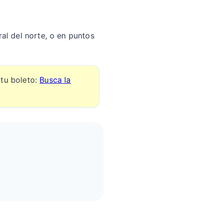
ral del norte, o en puntos
 tu boleto:
Busca la