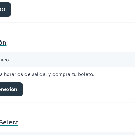
ADO
ón
mico
s horarios de salida, y compra tu boleto.
onexión
Select