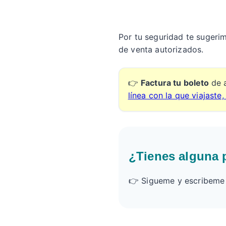
Por tu seguridad te sugerim
de venta autorizados.
👉
Factura tu boleto
de 
línea con la que viajaste,
¿Tienes alguna 
👉 Sigueme y escribeme e