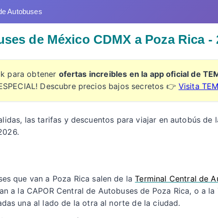
de Autobuses
uses de México CDMX a Poza Rica - 
ick para obtener
ofertas increibles en la app oficial de T
ESPECIAL! Descubre precios bajos secretos 👉
Visita TE
alidas, las tarifas y descuentos para viajar en autobús de 
2026.
es que van a Poza Rica salen de la
Terminal Central de A
gan a la CAPOR Central de Autobuses de Poza Rica, o a la
as una al lado de la otra al norte de la ciudad.