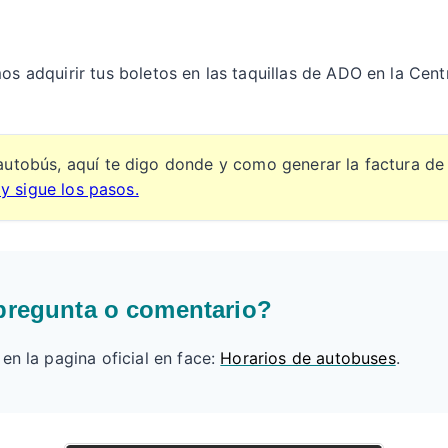
os adquirir tus boletos en las taquillas de ADO en la Cent
autobús, aquí te digo donde y como generar la factura de
 y sigue los pasos.
pregunta o comentario?
n la pagina oficial en face:
Horarios de autobuses
.