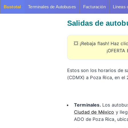
Bustotal
Terminales de Autobuses
Facturación
Líneas 
Salidas de autob
💥 ¡Rebaja flash! Haz cl
¡OFERTA 
Estos son los horarios de s
(CDMX) a Poza Rica, en el 
Terminales.
Los autobus
Ciudad de México
y lle
ADO de Poza Rica, ubicad