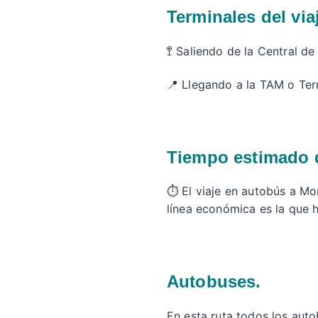
Terminales del via
🚏 Saliendo de la Central d
📍 Llegando a la TAM o Term
Tiempo estimado d
⏱️ El viaje en autobús a M
línea económica es la que 
Autobuses.
En esta ruta todos los aut