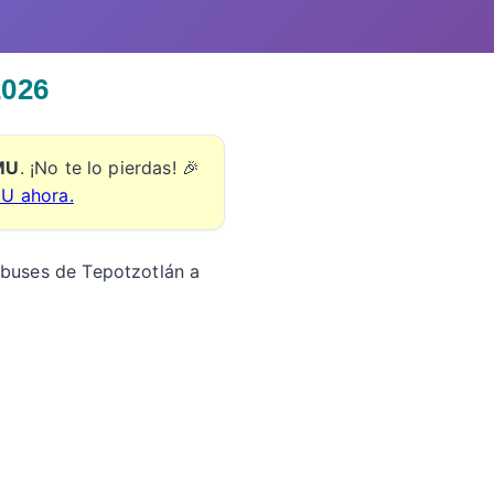
2026
EMU
. ¡No te lo pierdas! 🎉
MU ahora.
tobuses de Tepotzotlán a