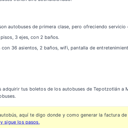
son autobuses de primera clase, pero ofreciendo servicio
pisos, 3 ejes, con 2 baños.
 con 36 asientos, 2 baños, wifi, pantalla de entretenimie
s adquirir tus boletos de los autobuses de Tepotzotlán a 
tobuses.
autobús, aquí te digo donde y como generar la factura de
 y sigue los pasos.