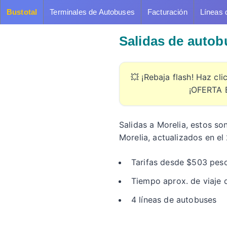
Bustotal
Terminales de Autobuses
Facturación
Líneas 
Salidas de autob
💥 ¡Rebaja flash! Haz cl
¡OFERTA 
Salidas a Morelia, estos so
Morelia, actualizados en el
Tarifas desde $503 pes
Tiempo aprox. de viaje 
4 líneas de autobuses