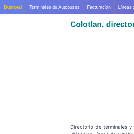
Bustotal
Terminales de Autobuses
Facturación
Líneas 
Colotlan, direct
Directorio de terminales y