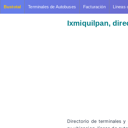
Bustotal
Terminales de Autobuses
Facturación
Líneas 
Ixmiquilpan, dir
Directorio de terminales y