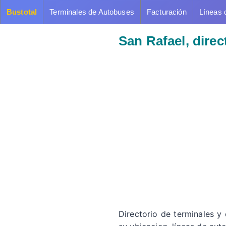
Bustotal
Terminales de Autobuses
Facturación
Líneas 
San Rafael, dire
Directorio de terminales y