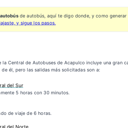
e autobús
de autobús, aquí te digo donde, y como generar t
iajaste, y sigue los pasos.
e la Central de Autobuses de Acapulco incluye una gran ca
de él, pero las salidas más solicitadas son a:
al del Sur
mente 5 horas con 30 minutos.
do de viaje de 6 horas.
ral del Norte