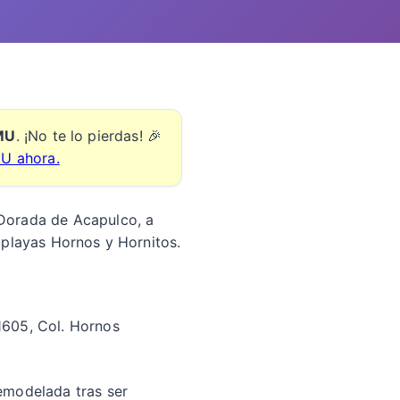
EMU
. ¡No te lo pierdas! 🎉
MU ahora.
 Dorada de Acapulco, a
 playas Hornos y Hornitos.
1605, Col. Hornos
emodelada tras ser