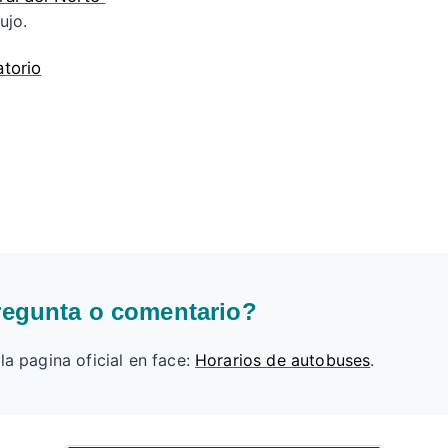
ujo.
torio
regunta o comentario?
a pagina oficial en face:
Horarios de autobuses
.