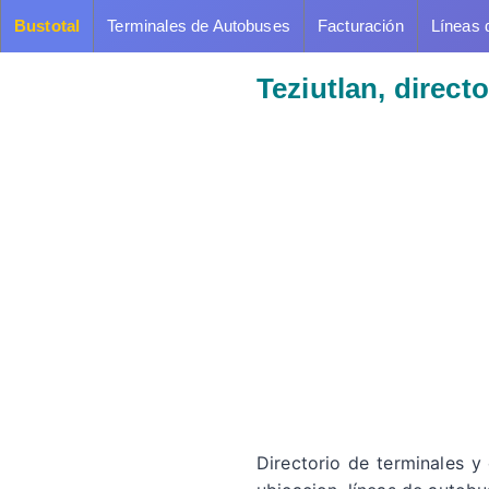
Bustotal
Terminales de Autobuses
Facturación
Líneas 
Teziutlan, direc
Directorio de terminales y