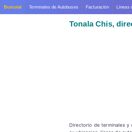
Bustotal
Terminales de Autobuses
Facturación
Líneas 
Tonala Chis, dir
Directorio de terminales y