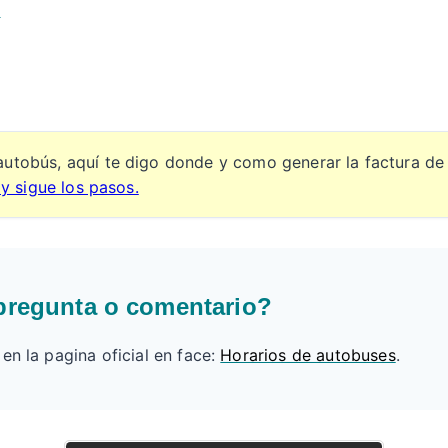
s
autobús, aquí te digo donde y como generar la factura de
 y sigue los pasos.
pregunta o comentario?
n la pagina oficial en face:
Horarios de autobuses
.