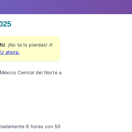
025
EMU
. ¡No te lo pierdas! 🎉
MU ahora.
e México Central del Norte a
ximadamente 8 horas con 50