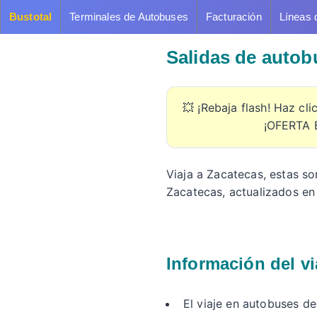
Bustotal
Terminales de Autobuses
Facturación
Líneas 
Salidas de auto
💥 ¡Rebaja flash! Haz cl
¡OFERTA 
Viaja a Zacatecas, estas so
Zacatecas, actualizados en
Información del vi
El viaje en autobuses d