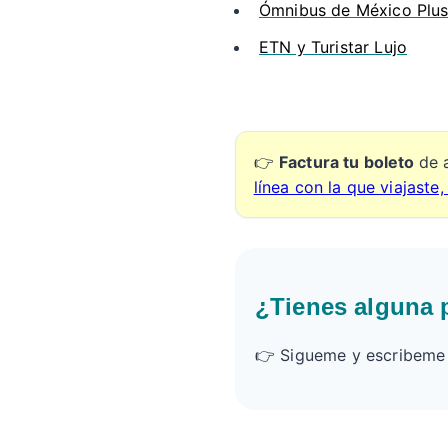
Ómnibus de México Plu
ETN y Turistar Lujo
👉
Factura tu boleto
de 
línea con la que viajaste,
¿Tienes alguna 
👉 Sigueme y escribeme e