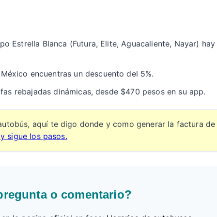
o Estrella Blanca (Futura, Elite, Aguacaliente, Nayar) h
México encuentras un descuento del 5%.
arifas rebajadas dinámicas, desde $470 pesos en su app.
autobús, aquí te digo donde y como generar la factura de
 y sigue los pasos.
pregunta o comentario?