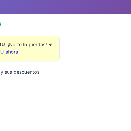
6
EMU
. ¡No te lo pierdas! 🎉
MU ahora.
 y sus descuentos,