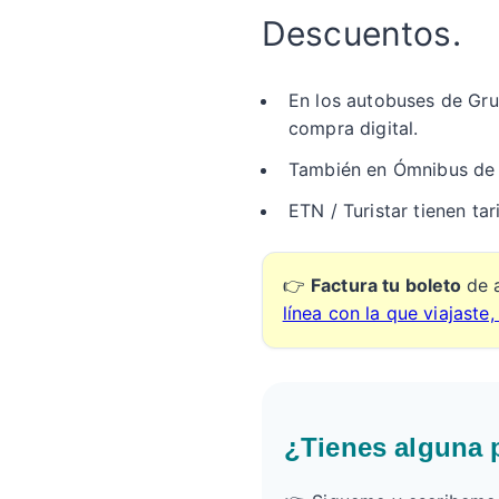
Descuentos.
En los autobuses de Grup
compra digital.
También en Ómnibus de 
ETN / Turistar tienen t
👉
Factura tu boleto
de 
línea con la que viajaste,
¿Tienes alguna 