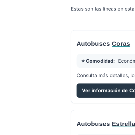
Estas son las líneas en est
Autobuses
Coras
⭐ Comodidad:
Econó
Consulta más detalles, lo
Ver información de C
Autobuses
Estrell