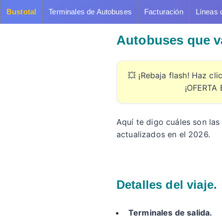
Bustotal
Terminales de Autobuses
Facturación
Líneas 
Autobuses que va
💥 ¡Rebaja flash! Haz cl
¡OFERTA 
Aquí te digo cuáles son las
actualizados en el 2026.
Detalles del viaje.
Terminales de salida.