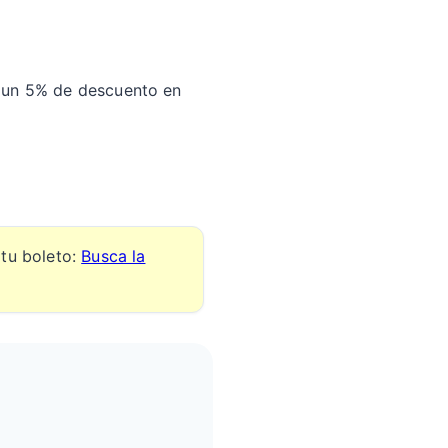
ay un 5% de descuento en
 tu boleto:
Busca la